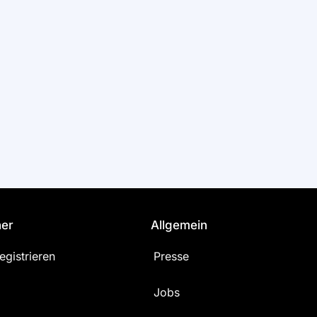
ner
Allgemein
egistrieren
Presse
Jobs