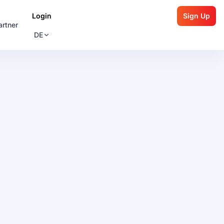
Login
Sign Up
artner
DE